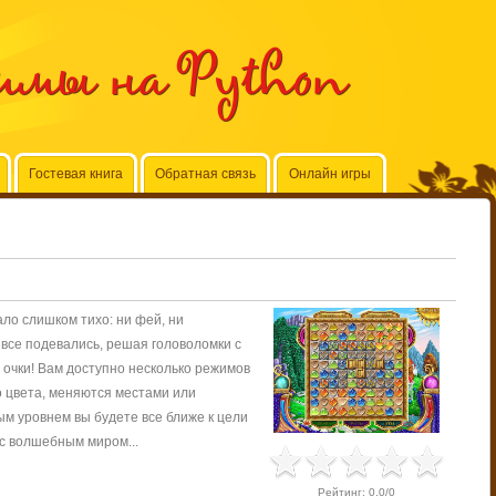
ммы на Python
Гостевая книга
Обратная связь
Онлайн игры
ало слишком тихо: ни фей, ни
а все подевались, решая головоломки с
очки! Вам доступно несколько режимов
о цвета, меняются местами или
м уровнем вы будете все ближе к цели
 с волшебным миром...
Рейтинг
:
0.0
/
0