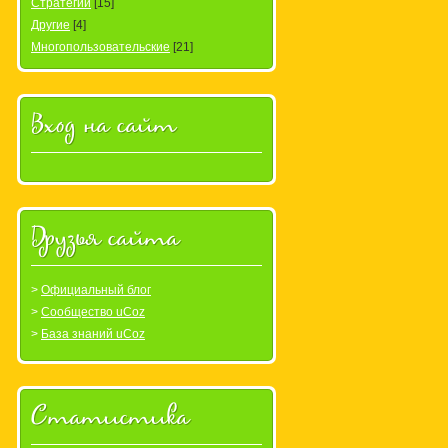
Стратегии
[15]
Другие
[4]
Многопользовательские
[21]
Вход на сайт
Друзья сайта
Официальный блог
Сообщество uCoz
База знаний uCoz
Статистика