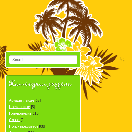
Категории раздела
Аркады и экшн
[67]
Настольные
[5]
Головоломки
[115]
Слова
[2]
Поиск предметов
[68]