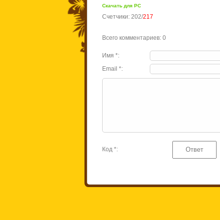
Скачать для
PC
Счетчики
:
202
/
217
Всего комментариев
:
0
Имя *:
Email *:
Код *: